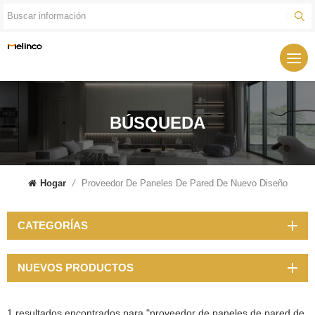
BÚSQUEDA
Hogar
/
Proveedor De Paneles De Pared De Nuevo Diseño
CATEGORÍAS
NUEVOS PRODUCTOS
1 resultados encontrados para "proveedor de paneles de pared de