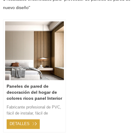
nuevo diseño"
Paneles de pared de
decoración del hogar de
colores ricos panel Interior
de pared decorativo
Fabricante profesional de PVC,
fácil de instalar, fácil de
transportar. Servicio posventa
DETALLES
24 horas en línea, servicio
considerado para usted.