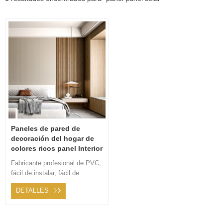
Paneles de pared de
decoración del hogar de
colores ricos panel Interior
de pared decorativo
Fabricante profesional de PVC,
fácil de instalar, fácil de
transportar. Servicio posventa
DETALLES
24 horas en línea, servicio
considerado para usted.