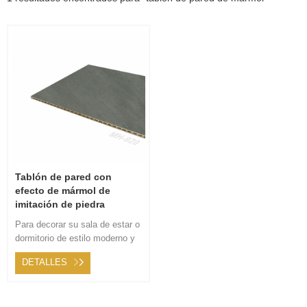
Tablón de pared con
efecto de mármol de
imitación de piedra
Para decorar su sala de estar o
dormitorio de estilo moderno y
simple, el tablón de pared con
DETALLES
efecto de mármol de imitación
de piedra es adecuado con una
variedad de colores en estilo de
moda.