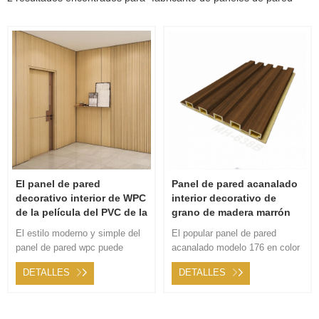
El panel de pared
Panel de pared acanalado
decorativo interior de WPC
interior decorativo de
de la película del PVC de la
grano de madera marrón
superficie del grano de
mate
El estilo moderno y simple del
El popular panel de pared
madera de roble marrón
panel de pared wpc puede
acanalado modelo 176 en color
claro
brindar atención a las personas
MH-638B, serie de grano de
DETALLES
DETALLES
en un entorno de espacio
madera mate, es un diseño
habitable, refleja las
ideal y arquitectura de
características de la era del
interiores, lo hace más visual y
ritmo rápido y simple y
estético.