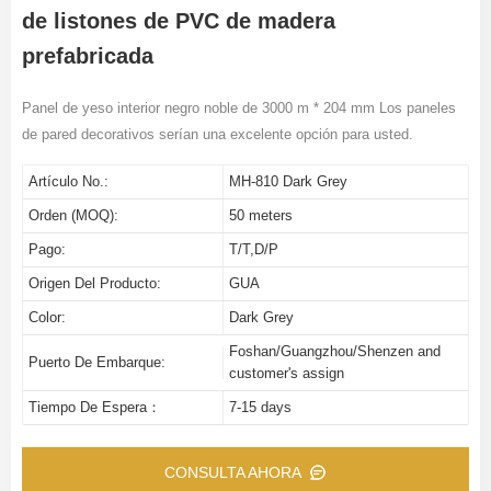
de listones de PVC de madera
prefabricada
Panel de yeso interior negro noble de 3000 m * 204 mm Los paneles
de pared decorativos serían una excelente opción para usted.
Artículo No.:
MH-810 Dark Grey
Orden (MOQ):
50 meters
Pago:
T/T,D/P
Origen Del Producto:
GUA
Color:
Dark Grey
Foshan/Guangzhou/Shenzen and
Puerto De Embarque:
customer's assign
Tiempo De Espera：
7-15 days
CONSULTA AHORA