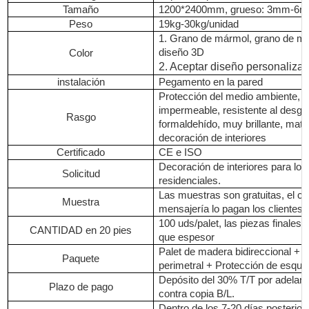
Tamaño
1200*2400mm, grueso: 3mm-6
Peso
19kg-30kg/unidad
1. Grano de mármol, grano de mad
diseño 3D
Color
2. Aceptar diseño personalizad
instalación
Pegamento en la pared
Protección del medio ambiente, ig
impermeable, resistente al desgas
Rasgo
formaldehído, muy brillante, mater
decoración de interiores
Certificado
CE e ISO
Decoración de interiores para lo
Solicitud
residenciales.
Las muestras son gratuitas, el co
Muestra
mensajería lo pagan los clientes.
100 uds/palet, las piezas finales
CANTIDAD en 20 pies
que espesor
Palet de madera bidireccional + T
Paquete
perimetral + Protección de esquin
Depósito del 30% T/T por adelant
Plazo de pago
contra copia B/L.
Dentro de los 7-20 días posterior