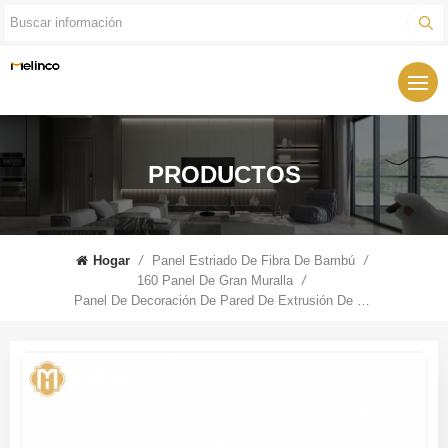
PRODUCTOS
Hogar
/
Panel Estriado De Fibra De Bambú
/
160 Panel De Gran Muralla
/
Panel De Decoración De Pared De Extrusión De Listones De PVC De Madera Prefabricada