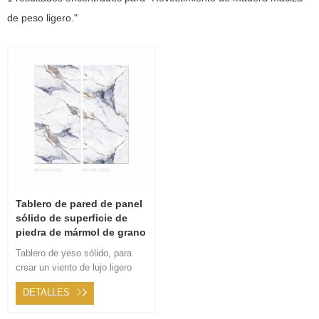
de peso ligero."
Tablero de pared de panel
sólido de superficie de
piedra de mármol de grano
continuo de fibra de
Tablero de yeso sólido, para
bambú
crear un viento de lujo ligero
moderno, sala de estar simple
DETALLES
y decoración de tablero de
pared de dormitorio de toda la