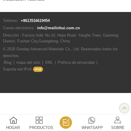
Teléfono :
+8613516619454
Correo electrónico :
info@meilinhui.com.cn
Dirección : Factory Add: No.10, Hejia Road, Yanghe Town, Gaoming
District, Foshan City,Guangdong, China
© 2026 Gooday Advanced Materials Co., Ltd..Reservados todos los
derechos.
Blog
|
mapa del sitio
|
XML
|
Política de privacidad
|
Soporta red IPv6
HOGAR
PRODUCTOS
WHATSAPP
SOBRE