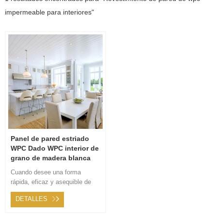
impermeable para interiores"
Panel de pared estriado
WPC Dado WPC interior de
grano de madera blanca
pura
Cuando desee una forma
rápida, eficaz y asequible de
mejorar la estética y la
DETALLES
durabilidad de las paredes
interiores de su hogar, nuestra