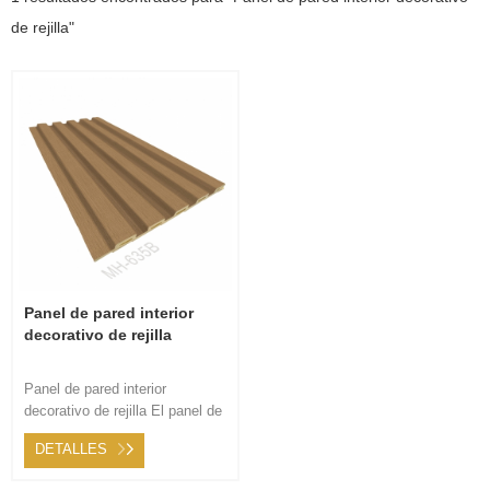
de rejilla"
Panel de pared interior
decorativo de rejilla
Panel de pared interior
decorativo de rejilla El panel de
pared interior decorativo es
DETALLES
moderno, paneles de madera
de aspecto estético, 100 %