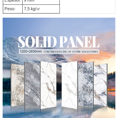
Espesor:
9 mm
Peso:
7,5 kg/㎡