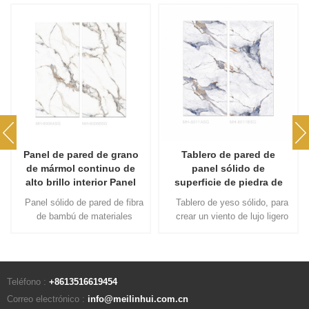
Panel de pared de grano
Tablero de pared de
de mármol continuo de
panel sólido de
alto brillo interior Panel
superficie de piedra de
sólido de piedra
mármol de grano
Panel sólido de pared de fibra
Tablero de yeso sólido, para
continuo de fibra de
de bambú de materiales
crear un viento de lujo ligero
bambú
ecológicos, resistencia al
moderno, sala de estar
fuego, alta dureza superficial,
simple y decoración de
más salud ambiental
tablero de pared de dormitorio
de toda la casa
Teléfono :
+8613516619454
personalización de madera
Correo electrónico :
info@meilinhui.com.cn
completa, una casa de por