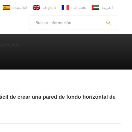
español
English
français
العربية
áctenos
fácil de crear una pared de fondo horizontal de