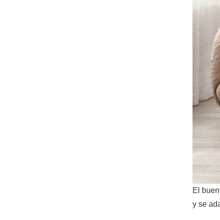
El buen
y se ad