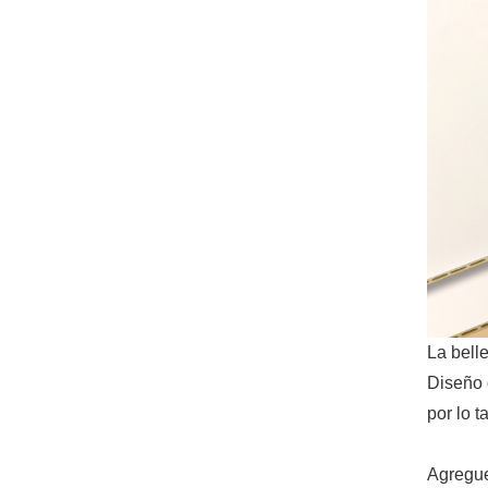
La bell
Diseño d
por lo t
Agregue