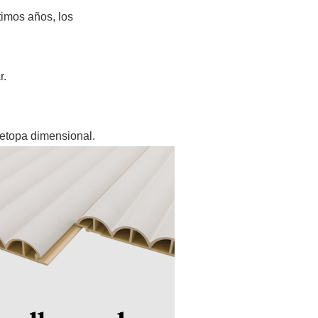
timos años, los
r.
metopa dimensional.