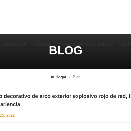
Proyectos
Vídeos
Acerca De MEILINHUI
Cont
BLOG
Blog
Hogar
/
o decorativo de arco exterior explosivo rojo de red, 
pariencia
15, 2022