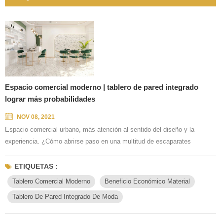
Espacio comercial moderno | tablero de pared integrado
lograr más probabilidades
NOV 08, 2021
Espacio comercial urbano, más atención al sentido del diseño y la
experiencia. ¿Cómo abrirse paso en una multitud de escaparates
ordinarios? ¿Cómo ganar alegría y confianza a primera vista? Esto nos
obliga a trabajar duro en la decoración. Salón de belleza de moda La
ETIQUETAS :
textura del diseño de la tienda, permite que cada cliente que ingrese no
Tablero Comercial Moderno
Beneficio Económico Material
solo tenga productos y servicios aquí, sino que también pue...
Tablero De Pared Integrado De Moda