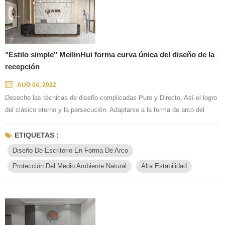
"Estilo simple" MeilinHui forma curva única del diseño de la
recepción
AUG 04, 2022
Deseche las técnicas de diseño complicadas Puro y Directo, Así el logro
del clásico eterno y la persecución. Adaptarse a la forma de arco del
espacio. Llenando el espacio y guiando el ojo, en virtud de la atmósfera
ágil y brillante, ilumina lo cotidiano. Luz, conviértete en otro foco en la
ETIQUETAS :
línea de visión. A través de ideas muy refinadas, Agregue algunos trazos
Diseño De Escritorio En Forma De Arco
a las esquinas del espacio. Una repr...
Protección Del Medio Ambiente Natural
Alta Estabilidad