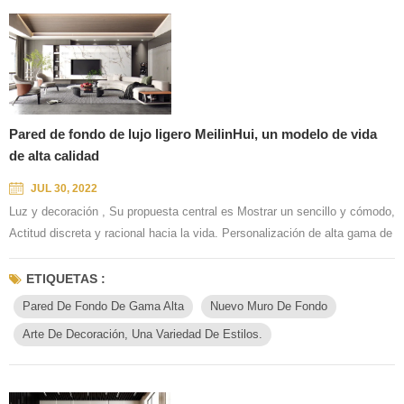
Pared de fondo de lujo ligero MeilinHui, un modelo de vida
de alta calidad
JUL 30, 2022
Luz y decoración , Su propuesta central es Mostrar un sencillo y cómodo,
Actitud discreta y racional hacia la vida. Personalización de alta gama de
la pared MeilinHui, regreso al origen, Optimice los elementos de diseño
para enriquecer la textura de la vivienda, pero el ambiente es suave,
ETIQUETAS :
agradable y agradable a la vista. Estilo de vida Sencillo y lujoso ciudad
Pared De Fondo De Gama Alta
Nuevo Muro De Fondo
de acero, después del tráfico pesado...
Arte De Decoración, Una Variedad De Estilos.