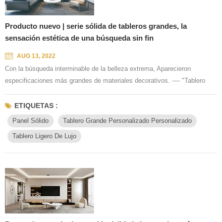
Producto nuevo | serie sólida de tableros grandes, la
sensación estética de una búsqueda sin fin
AUG 13, 2022
Con la búsqueda interminable de la belleza extrema, Aparecieron
especificaciones más grandes de materiales decorativos. ---- "Tablero
grande" Satisface a la gente moderna en el espacio Requisitos de
decoración del hogar más grandes, más hermosos y más cómodos. ▪
ETIQUETAS :
Actualización de especificación -1200x2800mm "Grande" es una moda
Panel Sólido
Tablero Grande Personalizado Personalizado
única. Avenida a Jane, gran Jane a los Estados Unidos. MeilinHui lanzó
Tablero Ligero De Lujo
...