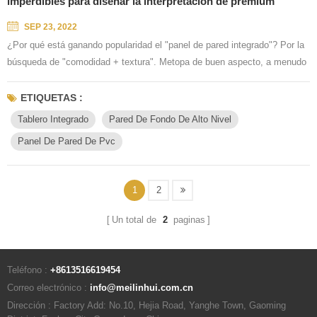
imperdibles para diseñar la interpretación de premium
SEP 23, 2022
¿Por qué está ganando popularidad el "panel de pared integrado"? Por la
búsqueda de "comodidad + textura". Metopa de buen aspecto, a menudo
deja que la visión se centre en esto. ¿Qué es "avanzado"? Además del
atractivo instantáneo, más es un aspecto clásico duradero. Espacio
ETIQUETAS :
exquisito, basado en el diseño de la visión de la vida. Reparación tanto
Tablero Integrado
Pared De Fondo De Alto Nivel
interior como exterior, con textura estable como no...
Panel De Pared De Pvc
1
2
Un total de
2
paginas
Teléfono :
+8613516619454
Correo electrónico :
info@meilinhui.com.cn
Dirección : Factory Add: No.10, Hejia Road, Yanghe Town, Gaoming