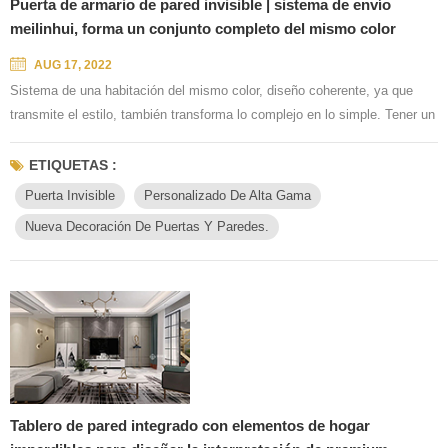
Puerta de armario de pared invisible | sistema de envío
meilinhui, forma un conjunto completo del mismo color
AUG 17, 2022
Sistema de una habitación del mismo color, diseño coherente, ya que
transmite el estilo, también transforma lo complejo en lo simple. Tener un
conjunto de espacio personalizado "te entiendo", simplemente más
íntimo. Sistema de gabinete de pared y puerta MeilinHui, sobre la base
ETIQUETAS :
de la pared de fondo del panel de pared integrado, rompe el límite de la
Puerta Invisible
Personalizado De Alta Gama
decoración tradicional de la fachada, abundante ...
Nueva Decoración De Puertas Y Paredes.
Tablero de pared integrado con elementos de hogar