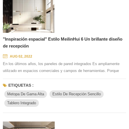
"Inspiración espacial" Estilo MeilinHui 6 Un brillante diseño
de recepción
AUG 02, 2022
En los últimos años, los paneles de pared integrados Es ampliamente
utilizado en espacios comerciales y campos de herramientas. Porque
puede satisfacer mejor el espacio comercial en el estilo de decoración y
modelar requisitos estéticos altos. Y moderno, simple, atmosférico, es la
ETIQUETAS :
pared de gama alta de Meilin hui Para permitir que el espacio comercial
Metopa De Gama Alta
Estilo De Recepción Sencillo
transmita la experiencia estética. La recepció...
Tablero Integrado