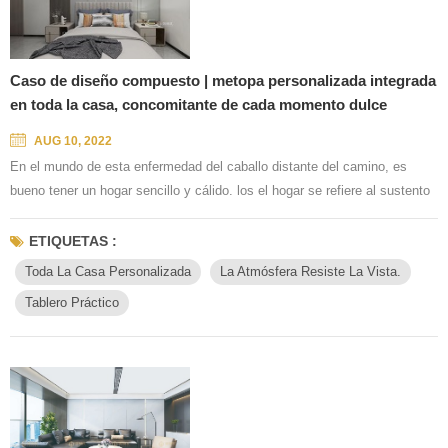
Caso de diseño compuesto | metopa personalizada integrada
en toda la casa, concomitante de cada momento dulce
AUG 10, 2022
En el mundo de esta enfermedad del caballo distante del camino, es
bueno tener un hogar sencillo y cálido. los el hogar se refiere al sustento
emocional, es la continuación de una buena relación, más el recuerdo
que está lleno de tiempo. Debido a que a la persona principal le gusta
ETIQUETAS :
decorar un estilo simple y práctico, entonces el estilista está cerca de
Toda La Casa Personalizada
La Atmósfera Resiste La Vista.
puntuar y hermoso equilibrio, hecho a medida...
Tablero Práctico