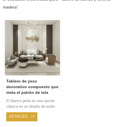
madera"
Tablero de yeso
decorativo compuesto que
imita el patrón de tela
tablero de yeso integrado
El blanco perla es una opción
pared de fondo de
clásica en un diseño de estilo
instalación rápida
simple, con un poco de atuendo
DETALLES
oscuro y suave para combinar,
le da a una persona una alta