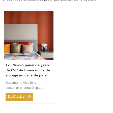
170 Nuevo panel de yeso
de PVC de forma única de
empuje en caliente para
dar a las personas una
Saborear la vida lento,
sensación diferente
escuchar el corazón para
escribir poesía. Con una escala
DETALLES
más amplia, muestre las
diversas escenas de la vida,
cree un espacio tranquilo y
tranquilo, presente una